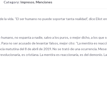
Category:
Impresos
,
Menciones
 la vida. “El ser humano no puede soportar tanta realidad”, dice Eliot e
umano, no espanta a nadie, salvo a los puros, o mejor dicho, a los que s
 Para no ser acusado de levantar falsos, mejor cito: “La mentira es reacci
ia matutina del 8 de abril de 2019. No se trató de una ocurrencia. Meses 
evolucionaria, es cristiana. La mentira es reaccionaria, es del demonio. 