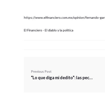
https://www.elfinanciero.com.mx/opinion/fernando-garcia
El Financiero - El diablo y la política
Previous Post
“Lo que diga mi dedito”: las peculiares formas de AMLO para evadir temas de los que no quiere hablar