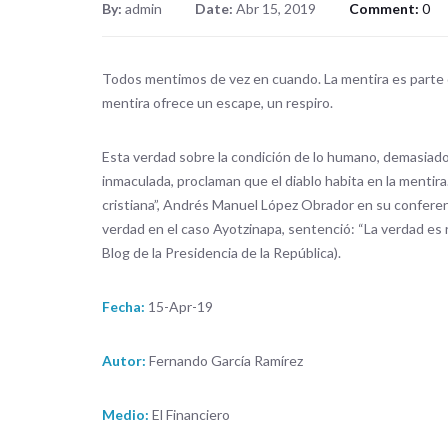
By:
admin
Date:
Abr 15, 2019
Comment:
0
Todos mentimos de vez en cuando. La mentira es parte de
mentira ofrece un escape, un respiro.
Esta verdad sobre la condición de lo humano, demasiado h
inmaculada, proclaman que el diablo habita en la mentira.
cristiana”, Andrés Manuel López Obrador en su conferenc
verdad en el caso Ayotzinapa, sentenció: “La verdad es r
Blog de la Presidencia de la República).
Fecha:
15-Apr-19
Autor:
Fernando García Ramírez
Medio:
El Financiero