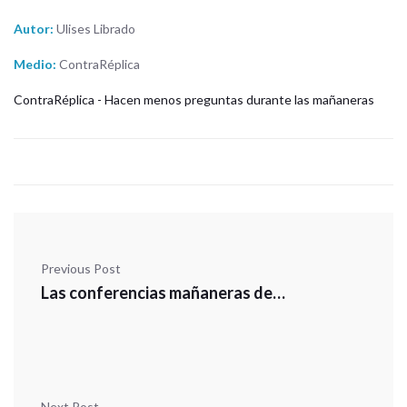
Autor:
Ulises Librado
Medio:
ContraRéplica
ContraRéplica - Hacen menos preguntas durante las mañaneras
Previous Post
Las conferencias mañaneras de AMLO; el análisis con Luis Estrada
Next Post