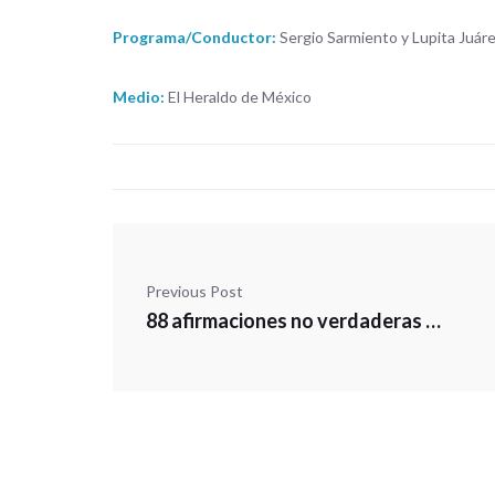
Programa/Conductor:
Sergio Sarmiento y Lupita Juár
Medio:
El Heraldo de México
Previous Post
88 afirmaciones no verdaderas en 3er informe de AMLO Luis Estrada Straffon