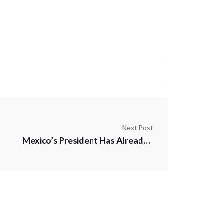
Next Post
Mexico’s President Has Already Made Twice as Many False Claims as Trump