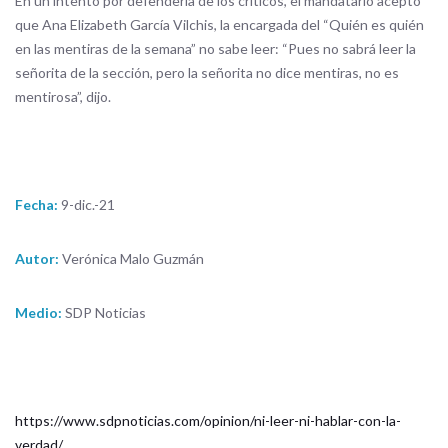
En un intento por defenderla de los críticos, el mandatario aceptó
que Ana Elizabeth García Vilchis, la encargada del “Quién es quién
en las mentiras de la semana” no sabe leer: “Pues no sabrá leer la
señorita de la sección, pero la señorita no dice mentiras, no es
mentirosa”, dijo.
Fecha:
9-dic.-21
Autor:
Verónica Malo Guzmán
Medio:
SDP Noticias
https://www.sdpnoticias.com/opinion/ni-leer-ni-hablar-con-la-
verdad/